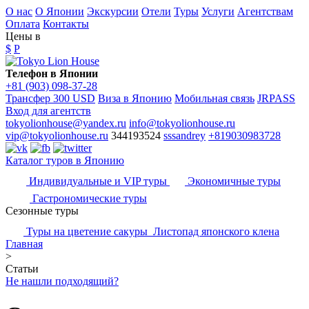
О нас
О Японии
Экскурсии
Отели
Туры
Услуги
Агентствам
Оплата
Контакты
Цены в
$
P
Телефон в Японии
+81 (903) 098-37-28
Трансфер 300 USD
Виза в Японию
Мобильная связь
JRPASS
Вход для агентств
tokyolionhouse@yandex.ru
info@tokyolionhouse.ru
vip@tokyolionhouse.ru
344193524
sssandrey
+819030983728
Каталог туров в Японию
Индивидуальные и VIP туры
Экономичные туры
Гастрономические туры
Сезонные туры
Туры на цветение сакуры
Листопад японского клена
Главная
>
Статьи
Не нашли подходящий?