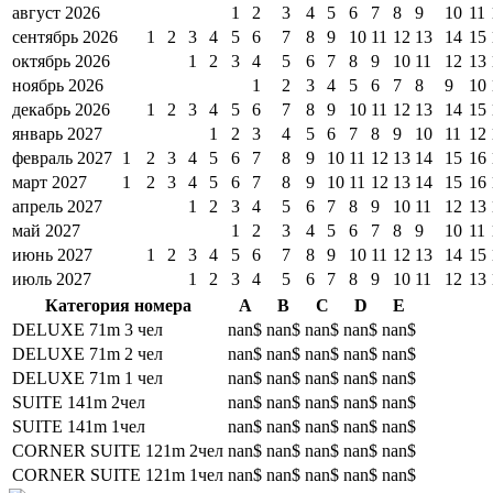
август 2026
1
2
3
4
5
6
7
8
9
10
11
сентябрь 2026
1
2
3
4
5
6
7
8
9
10
11
12
13
14
15
октябрь 2026
1
2
3
4
5
6
7
8
9
10
11
12
13
ноябрь 2026
1
2
3
4
5
6
7
8
9
10
декабрь 2026
1
2
3
4
5
6
7
8
9
10
11
12
13
14
15
январь 2027
1
2
3
4
5
6
7
8
9
10
11
12
февраль 2027
1
2
3
4
5
6
7
8
9
10
11
12
13
14
15
16
март 2027
1
2
3
4
5
6
7
8
9
10
11
12
13
14
15
16
апрель 2027
1
2
3
4
5
6
7
8
9
10
11
12
13
май 2027
1
2
3
4
5
6
7
8
9
10
11
июнь 2027
1
2
3
4
5
6
7
8
9
10
11
12
13
14
15
июль 2027
1
2
3
4
5
6
7
8
9
10
11
12
13
Категория номера
A
B
C
D
E
DELUXE 71m 3 чел
nan$
nan$
nan$
nan$
nan$
DELUXE 71m 2 чел
nan$
nan$
nan$
nan$
nan$
DELUXE 71m 1 чел
nan$
nan$
nan$
nan$
nan$
SUITE 141m 2чел
nan$
nan$
nan$
nan$
nan$
SUITE 141m 1чел
nan$
nan$
nan$
nan$
nan$
CORNER SUITE 121m 2чел
nan$
nan$
nan$
nan$
nan$
CORNER SUITE 121m 1чел
nan$
nan$
nan$
nan$
nan$