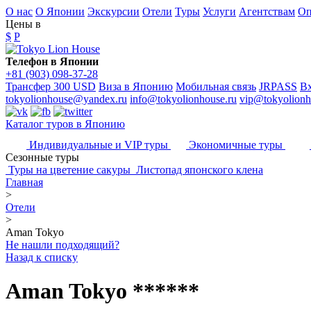
О нас
О Японии
Экскурсии
Отели
Туры
Услуги
Агентствам
Оп
Цены в
$
P
Телефон в Японии
+81 (903) 098-37-28
Трансфер 300 USD
Виза в Японию
Мобильная связь
JRPASS
Вх
tokyolionhouse@yandex.ru
info@tokyolionhouse.ru
vip@tokyolionh
Каталог туров в Японию
Индивидуальные и VIP туры
Экономичные туры
Сезонные туры
Туры на цветение сакуры
Листопад японского клена
Главная
>
Отели
>
Aman Tokyo
Не нашли подходящий?
Назад к списку
Aman Tokyo ******