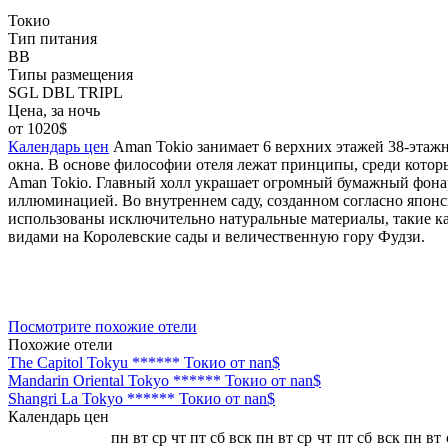
Токио
Тип питания
BB
Типы размещения
SGL DBL TRIPL
Цена, за ночь
от 1020$
Календарь цен
Aman Tokio занимает 6 верхних этажей 38-этаж
окна. В основе философии отеля лежат принципы, среди которы
Aman Tokio. Главный холл украшает огромный бумажный фонари
иллюминацией. Во внутреннем саду, созданном согласно японс
использованы исключительно натуральные материалы, такие ка
видами на Королевские сады и величественную гору Фудзи.
Посмотрите похожие отели
Похожие отели
The Capitol Tokyu ******
Токио
от nan$
Mandarin Oriental Tokyo ******
Токио
от nan$
Shangri La Tokyo ******
Токио
от nan$
Календарь цен
пн
вт
ср
чт
пт
сб
вск
пн
вт
ср
чт
пт
сб
вск
пн
вт