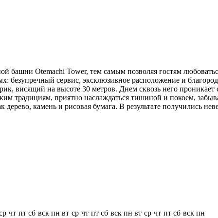
ной башни Otemachi Tower, тем самым позволяя гостям любоват
х: безупречный сервис, эксклюзивное расположение и благородн
к, висящий на высоте 30 метров. Днем сквозь него проникает с
ким традициям, приятно наслаждаться тишиной и покоем, забыв
к дерево, камень и рисовая бумага. В результате получились н
ср
чт
пт
сб
вск
пн
вт
ср
чт
пт
сб
вск
пн
вт
ср
чт
пт
сб
вск
пн