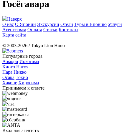
Госёгавара
Наверх
О нас
О Японии
Экскурсии
Отели
Туры в Японию
Услуги
Агентствам
Оплата
Статьи
Контакты
Карта сайта
© 2003-2026 / Tokyo Lion House
Популярные города
Аомори
Иокогама
Киото
Нагоя
Нара
Никко
Осака
Токио
Хаконе
Хиросима
Принимаем к оплате
Вход для агентств