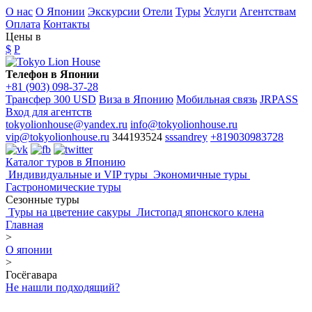
О нас
О Японии
Экскурсии
Отели
Туры
Услуги
Агентствам
Оплата
Контакты
Цены в
$
P
Телефон в Японии
+81 (903) 098-37-28
Трансфер 300 USD
Виза в Японию
Мобильная связь
JRPASS
Вход для агентств
tokyolionhouse@yandex.ru
info@tokyolionhouse.ru
vip@tokyolionhouse.ru
344193524
sssandrey
+819030983728
Каталог туров в Японию
Индивидуальные и VIP туры
Экономичные туры
Гастрономические туры
Сезонные туры
Туры на цветение сакуры
Листопад японского клена
Главная
>
О японии
>
Госёгавара
Не нашли подходящий?