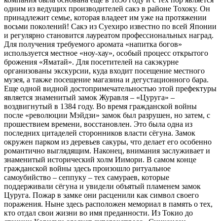
одним из ведущих производителей сакэ в районе Тохоку. Он
принадлежит семье, которая владеет им уже на протяжении
восьми поколений! Сакэ из Суехиро известно по всей Японии
и регулярно становится лауреатом профессиональных наград.
Для получения требуемого аромата «напитка богов»
используется местное «ноу-хау», особый процесс открытого
брожения «Яматай». Для посетителей на сакэкурне
организованы экскурсии, куда входит посещение местного
музея, а также посещение магазина и дегустационного бара.
Еще одной видной достопримечательностью этой префектуры
является знаменитый замок Журавля – «Цуруга» –
воздвигнутый в 1384 году. Во время гражданской войны
после «революции Мэйдзи» замок был разрушен, но затем, с
прошествием времени, восстановлен. Это была одна из
последних цитаделей сторонников власти сёгуна. Замок
окружен парком из деревьев сакуры, что делает его особенно
романтично выглядящим. Наконец, внимания заслуживает и
знаменитый исторический холм Иимори. В самом конце
гражданской войны здесь произошло ритуальное
самоубийство – сеппуку – тех самураев, которые
поддерживали сёгуна и увидели объятый пламенем замок
Цуруга. Пожар в замке они расценили как символ своего
поражения. Ныне здесь расположен мемориал в память о тех,
кто отдал свои жизни во имя преданности. Из Токио до