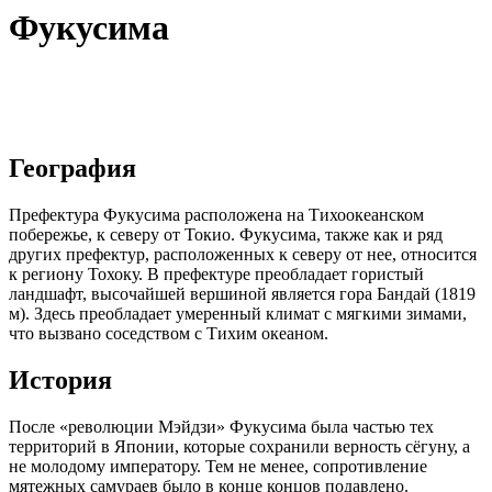
Фукусима
География
Префектура Фукусима расположена на Тихоокеанском
побережье, к северу от Токио. Фукусима, также как и ряд
других префектур, расположенных к северу от нее, относится
к региону Тохоку. В префектуре преобладает гористый
ландшафт, высочайшей вершиной является гора Бандай (1819
м). Здесь преобладает умеренный климат с мягкими зимами,
что вызвано соседством с Тихим океаном.
История
После «революции Мэйдзи» Фукусима была частью тех
территорий в Японии, которые сохранили верность сёгуну, а
не молодому императору. Тем не менее, сопротивление
мятежных самураев было в конце концов подавлено.