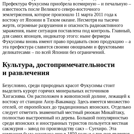
Префектура Фукусима приобрела всемирную – и печальную –
известность после Великого северо-восточного
землетрясения, которое произошло 11 марта 2011 года к
востоку от Японии в Тихом океане. Несмотря на тысячи
жертв, огромные разрушения и опасность радиоактивного
заражения, ныне ситуация поставлена под контроль. Главный,
для самих японцев, индикатор этого: ныне фермеры
Фукусимы вновь имеют право продавать свою продукцию – а
эта префектура славится своими овощными и фруктовыми
деликатесами – по всей Японии без ограничений.
Культура, достопримечательности
и развлечения
Безусловно, среди природных красот Фукусимы стоит
выделить курорт горячих минеральных источников
Хигасияма. Он расположен в живописной долине, лежащей к
востоку от станции Аизу-Вакамацу. Здесь имеется множество
отелей, от европейских до традиционных японских. Отдельно
следует отметить знаменитый местный рюокан Микайтаку,
полностью выстроенный из дерева. Большой популярностью
среди японских и иностранных туристов пользуется местная
сакэкурня – завод по производству сакэ – Суехиро. Эта
компания была основана еще в 1850 году и с тех пор является