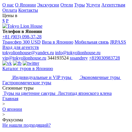
О нас
О Японии
Экскурсии
Отели
Туры
Услуги
Агентствам
Оплата
Контакты
Цены в
$
P
Телефон в Японии
+81 (903) 098-37-28
Трансфер 300 USD
Виза в Японию
Мобильная связь
JRPASS
Вход для агентств
tokyolionhouse@yandex.ru
info@tokyolionhouse.ru
vip@tokyolionhouse.ru
344193524
sssandrey
+819030983728
Каталог туров в Японию
Индивидуальные и VIP туры
Экономичные туры
Гастрономические туры
Сезонные туры
Туры на цветение сакуры
Листопад японского клена
Главная
>
О японии
>
Фукусима
Не нашли подходящий?