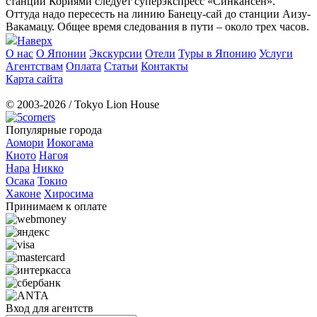
станции Кориями следует суперэкспресс «Синкансен».
Оттуда надо пересесть на линию Банецу-сай до станции Аизу-
Вакамацу. Общее время следования в пути – около трех часов.
Наверх
О нас
О Японии
Экскурсии
Отели
Туры в Японию
Услуги
Агентствам
Оплата
Статьи
Контакты
Карта сайта
© 2003-2026 / Tokyo Lion House
Популярные города
Аомори
Иокогама
Киото
Нагоя
Нара
Никко
Осака
Токио
Хаконе
Хиросима
Принимаем к оплате
Вход для агентств